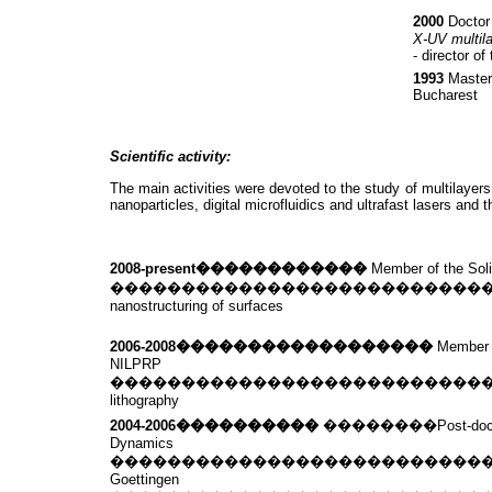
2000
Doctor 
X-UV multila
- director of
1993
Master 
Bucharest
Scientific activity:
The main activities were devoted to the study of multilayer
nanoparticles, digital microfluidics and ultrafast lasers and 
2008-present
������������
Member of the Sol
��������������������������
nanostructuring of surfaces
2006-2008
������������������
Member 
NILPRP
��������������������������
lithography
2004-2006
����������
��������
Post-doc
Dynamics
��������������������������
Goettingen