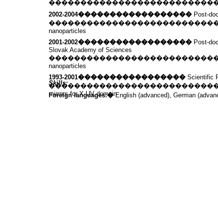
��������������������������
2002-2004
������������������
Post-doc
��������������������������
nanoparticles
2001-2002
������������������
Post-doc
Slovak Academy of Sciences
��������������������������
nanoparticles
1993-2001
�����������������
Scientific
Skills:
��������������������������
mirrors for X-UV domain
Foreign languages:
�
English (advanced), German (advanc