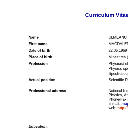
Curriculum Vita
Name
ULMEANU
First name
MAGDALE
Date of birth
22.06.1969
Place of birth
Minastirea 
Profession
Physicist of
Physics spe
Spectrosc
Actual position
Scientific 
Professional address
National In
Physics, At
Phone/Fax:
E-mail:
mag
web:
http:/
Education: